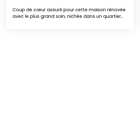
Coup de cœur assuré pour cette maison rénovée
avec le plus grand soin, nichée dans un quartier
paisible à proximité immédiate de toutes les
commodités. Dès l’entrée, vous serez séduit par
une lumineuse pièce de vie traversante, où une
cuisine ouverte, aménagée et équipée, s'articule
harmonieusement autour d’un salon-séjour
convivial. Conçue pour offrir un confort quotidien,
la maison permet une vie de plain-pied grâce à
une chambre et une salle d'eau en rez-de-
chaussée. L'étage se compose d'une mezzanine
accueillante, d'une seconde chambre et d'une
salle d'eau indépendante. Fonctionnelle et
parfaitement optimisée, cette maison multiplie
les rangements. Côté extérieur, vous profiterez
d'un jardin paysager entièrement clos, sublimé
par une agréable terrasse carrelée exposée plein
sud. Un garage et un chalet de jardin complètent
les prestations de ce bien rare sur le marché.