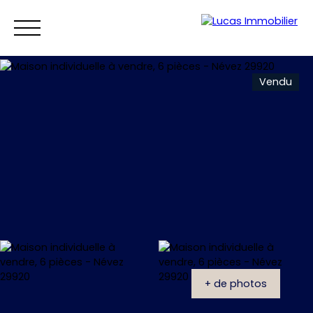
Vendu
Accueil
Ventes
Locations
Vendre
Estim
Estimation
+ de photos