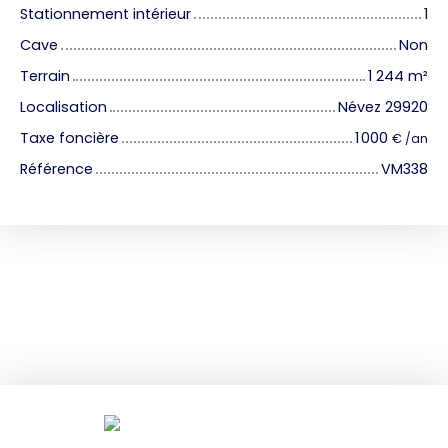
Stationnement intérieur
1
Cave
Non
Terrain
1 244
m²
Localisation
Névez 29920
Taxe foncière
1 000
€ /an
Référence
VM338