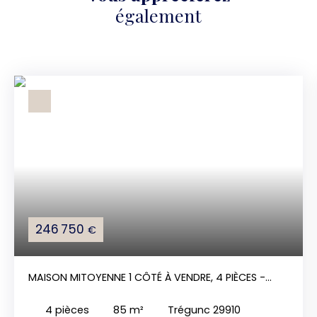
également
246 750
€
MAISON MITOYENNE 1 CÔTÉ À VENDRE, 4 PIÈCES -
TRÉGUNC 29910
4
pièces
85
m²
Trégunc 29910