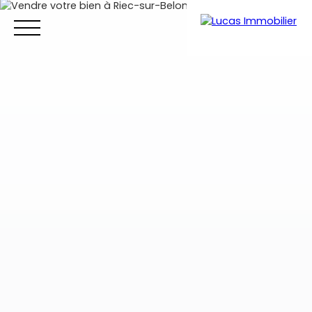
Accueil
Ventes
Locations
Vendre
Estim
Estimation