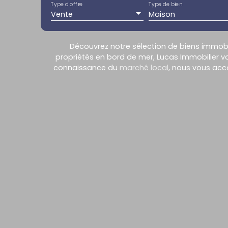
Type d'offre
Type de bien
Vente
Maison
Découvrez notre sélection de biens immobil
propriétés en bord de mer, Lucas Immobilier v
connaissance du
marché local
, nous vous acc