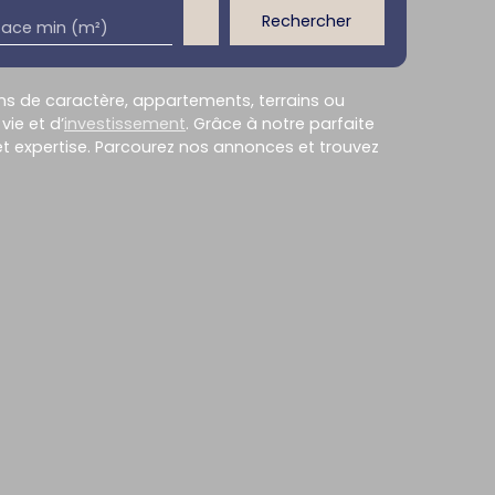
Rechercher
face min (m²)
ons de caractère, appartements, terrains ou
ie et d’
investissement
. Grâce à notre parfaite
t expertise. Parcourez nos annonces et trouvez