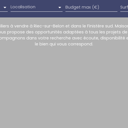
Localisation
Budget max (€)
Sur
iers à vendre à Riec-sur-Belon et dans le Finistère sud. Mais
ous propose des opportunités adaptées à tous les projets de v
ompagnons dans votre recherche avec écoute, disponibilité e
le bien qui vous correspond.