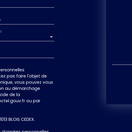
e
z
ersonnelles
z pas faire l'objet de
onique, vous pouvez vous
ition au démarchage
code de la
ctel.gouv.fr ou par
41013 BLOIS CEDEX.
os données personnelles,