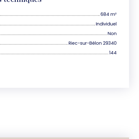
684
m²
Individuel
Non
Riec-sur-Bélon 29340
144