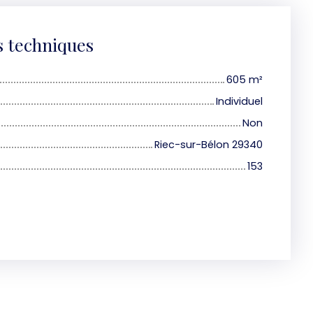
s techniques
605
m²
Individuel
Non
Riec-sur-Bélon 29340
153