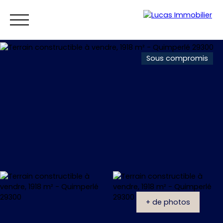
Sous compromis
Accueil
Ventes
Locations
Vendre
Estim
Estimation
+ de photos