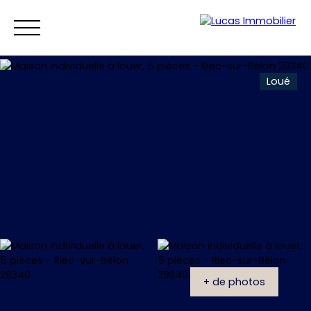
Loué
Accueil
Ventes
Locations
Vendre
Estim
Estimation
+ de photos