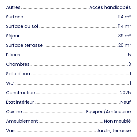
Autres
Accès handicapés
Surface
114
m²
Surface au sol
114
m²
Séjour
39
m²
Surface terrasse
20
m²
Pièces
5
Chambres
3
Salle d'eau
1
WC
1
Construction
2025
État intérieur
Neuf
Cuisine
Equipée/Américaine
Ameublement
Non meublé
Vue
Jardin, terrasse