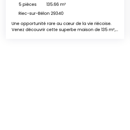
BÉLON 29340
5
pièces
135.66
m²
Riec-sur-Bélon 29340
Une opportunité rare au cœur de la vie riécoise.
Venez découvrir cette superbe maison de 135 m²,
idéalement située en plein cœur du bourg animé
de Riec-sur-Bélon. Ici, oubliez la voiture : profitez
d'une véritable vie de quartier où les commerces
de proximité, les marchés locaux, les écoles et les
services essentiels se découvrent et s'apprécient
à pied. C’est l'adresse parfaite pour ceux qui
recherchent la convivialité d'un centre-bourg
dynamique alliée au calme d'un cocon privé.
Cette maison parfaitement entretenue, édifiée sur
un agréable terrain entièrement clôturé de 555
m², séduit immédiatement par ses volumes, sa
luminosité et la qualité de sa construction. Un
agencement généreux et évolutif Au rez-de-
chaussée : le confort du plain-pied Une entrée
accueillante dessert un bel espace salon-séjour
chaleureux. Une lumineuse véranda s'ouvre sur le