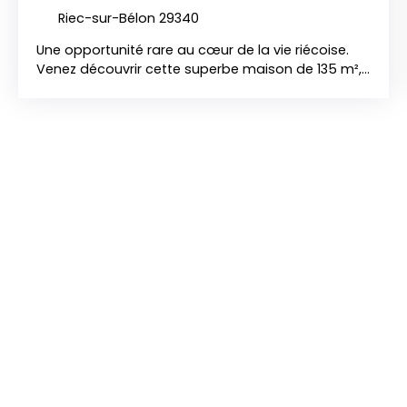
Riec-sur-Bélon 29340
Une opportunité rare au cœur de la vie riécoise.
Venez découvrir cette superbe maison de 135 m²,
idéalement située en plein cœur du bourg animé
de Riec-sur-Bélon. Ici, oubliez la voiture : profitez
d'une véritable vie de quartier où les commerces
de proximité, les marchés locaux, les écoles et les
services essentiels se découvrent et s'apprécient
à pied. C’est l'adresse parfaite pour ceux qui
recherchent la convivialité d'un centre-bourg
dynamique alliée au calme d'un cocon privé.
Cette maison parfaitement entretenue, édifiée sur
un agréable terrain entièrement clôturé de 555
m², séduit immédiatement par ses volumes, sa
luminosité et la qualité de sa construction. Un
agencement généreux et évolutif Au rez-de-
chaussée : le confort du plain-pied Une entrée
accueillante dessert un bel espace salon-séjour
chaleureux. Une lumineuse véranda s'ouvre sur le
jardin, créant un espace de vie supplémentaire