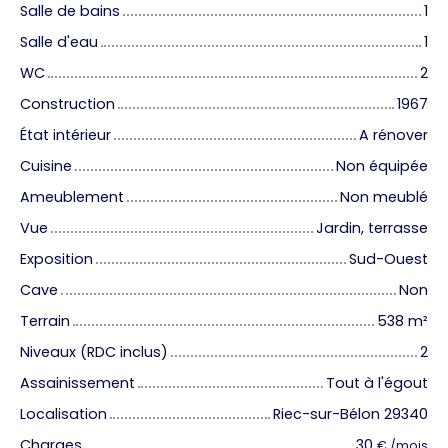
Salle de bains
1
Salle d'eau
1
WC
2
Construction
1967
État intérieur
A rénover
Cuisine
Non équipée
Ameublement
Non meublé
Vue
Jardin, terrasse
Exposition
Sud-Ouest
Cave
Non
Terrain
538
m²
Niveaux (RDC inclus)
2
Assainissement
Tout à l'égout
Localisation
Riec-sur-Bélon 29340
Charges
30
€ /mois