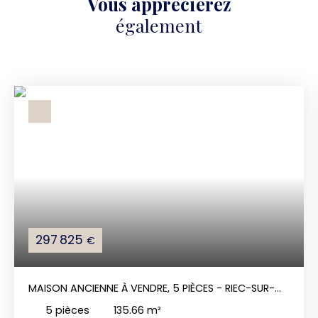
Vous apprécierez
également
297 825
€
MAISON ANCIENNE À VENDRE, 5 PIÈCES - RIEC-SUR-
BÉLON 29340
5
pièces
135.66
m²