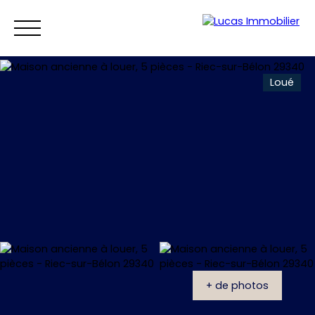
Loué
Accueil
Ventes
Locations
Vendre
Estim
Estimation
+ de photos