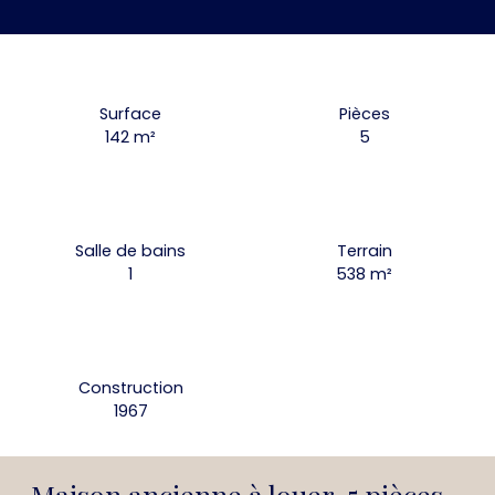
Surface
Pièces
142
m²
5
Salle de bains
Terrain
1
538
m²
Construction
1967
Maison ancienne à louer, 5 pièces -