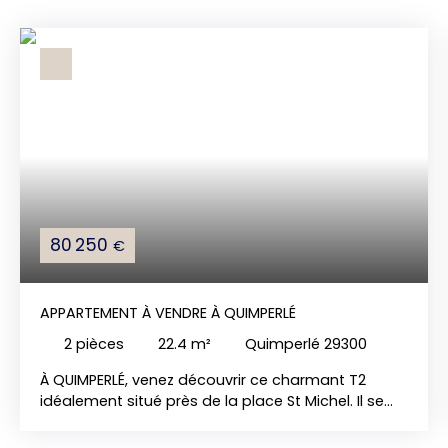
80 250
€
APPARTEMENT À VENDRE À QUIMPERLÉ
2
pièces
22.4
m²
Quimperlé 29300
À QUIMPERLÉ, venez découvrir ce charmant T2
idéalement situé près de la place St Michel. Il se
trouve au premier étage d'une petite copropriété
de 4 logements. Il dispose d'une entrée, WC, d'une