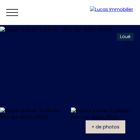
Loué
Accueil
Ventes
Locations
Vendre
Estim
Estimation
+ de photos