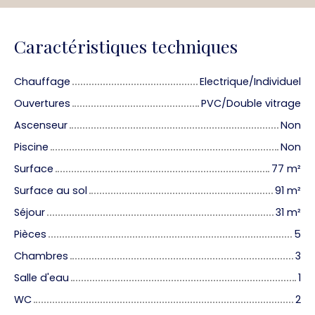
Caractéristiques techniques
Chauffage
Electrique/Individuel
Ouvertures
PVC/Double vitrage
Ascenseur
Non
Piscine
Non
Surface
77
m²
Surface au sol
91
m²
Séjour
31
m²
Pièces
5
Chambres
3
Salle d'eau
1
WC
2